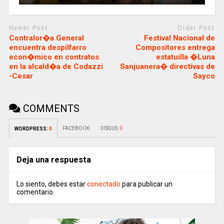
Newer Post
Older Post
Contralor�a General
Festival Nacional de
encuentra despilfarro
Compositores entrega
econ�mico en contratos
estatuilla �Luna
en la alcald�a de Codazzi
Sanjuanera� directivas de
-Cesar
Sayco
COMMENTS
FACEBOOK:
DISQUS:
0
WORDPRESS:
0
Deja una respuesta
Lo siento, debes estar
conectado
para publicar un
comentario.