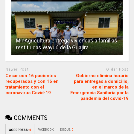
MinAgricultura entrega viviendas a familias
restituidas Wayuú de la Guajira
Newer Post
Older Post
Cesar con 16 pacientes
Gobierno elimina horario
recuperados y con 16 en
para entregas a domicilio,
tratamiento con el
en el marco de la
coronavirus Covid-19
Emergencia Sanitaria por la
pandemia del covid-19
COMMENTS
FACEBOOK:
DISQUS:
0
WORDPRESS:
0