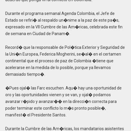
Durante el programa semanal Agenda Colombia, el Jefe de
Estado se refiri� al respaldo un�nime a la paz de este pa�s,
expresado en la VII Cumbre de las Am�ricas, celebrada este fin
de semana en Ciudad de Panam�.
Record� que la responsable de Pol�tica Exterior y Seguridad de
la Uni�n Europea, Federica Mogherini, se�al� en el certamen
continental que el proceso de paz de Colombia �tiene que
acelerarse en la medida de lo posible, porque ya llevamos
demasiado tiempo�.
�Pues ojal� las Farc escuchen. Aqu� hay una oportunidad de
oro y las oportunidades vienen y se van, y ojal� podamos
avanzar r�pido y avanzar�� en la direcci�n correcta para
poder terminar este conflicto lo m�s pronto posible�,
manifest� el Presidente Santos.
Durante la Cumbre de las Am�ricas, los mandatarios asistentes