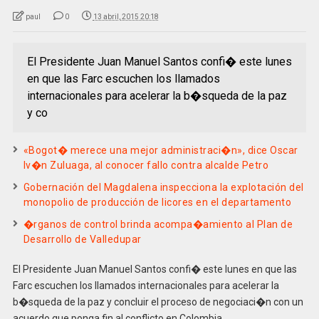
paul
0
13 abril, 2015 20:18
El Presidente Juan Manuel Santos confi� este lunes
en que las Farc escuchen los llamados
internacionales para acelerar la b�squeda de la paz
y co
«Bogot� merece una mejor administraci�n», dice Oscar
Iv�n Zuluaga, al conocer fallo contra alcalde Petro
Gobernación del Magdalena inspecciona la explotación del
monopolio de producción de licores en el departamento
�rganos de control brinda acompa�amiento al Plan de
Desarrollo de Valledupar
El Presidente Juan Manuel Santos confi� este lunes en que las
Farc escuchen los llamados internacionales para acelerar la
b�squeda de la paz y concluir el proceso de negociaci�n con un
acuerdo que ponga fin al conflicto en Colombia.