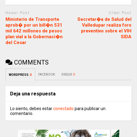
Newer Post
Older Post
Ministerio de Transporte
Secretar�a de Salud del
aprob� por un bill�n 531
Valledupar realiza foro
mil 642 millones de pesos
preventivo sobre el VIH
plan vial a la Gobernaci�n
SIDA
del Cesar
COMMENTS
FACEBOOK:
DISQUS:
0
WORDPRESS:
0
Deja una respuesta
Lo siento, debes estar
conectado
para publicar un
comentario.