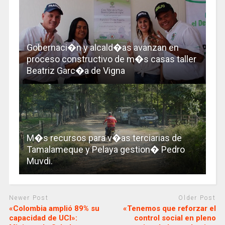
Gobernaci�n y alcald�as avanzan en
proceso constructivo de m�s casas taller
Beatriz Garc�a de Vigna
M�s recursos para v�as terciarias de
Tamalameque y Pelaya gestion� Pedro
Muvdi.
Newer Post
Older Post
«Colombia amplió 89% su
«Tenemos que reforzar el
capacidad de UCI»:
control social en pleno