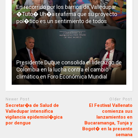
En recorrido por los barrios de Valledupar
�Tuto� Uh�a reafirma que su proyecto
pol�tico es un sentimiento de todos
Presidente Duque consolida el liderazgo de
Colombia en la lucha contra el cambio
climático en Foro Económica Mundial
Newer Post
Older Post
Secretar�a de Salud de
El Festival Vallenato
Valledupar intensifica
comienza sus
vigilancia epidemiol�gica
lanzamientos en
por dengue
Bucaramanga, Tunja y
Bogot� en la presente
semana