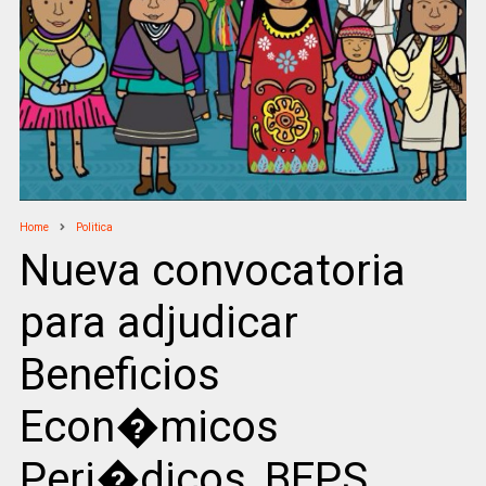
Home
Politica
Nueva convocatoria
para adjudicar
Beneficios
Econ�micos
Peri�dicos, BEPS