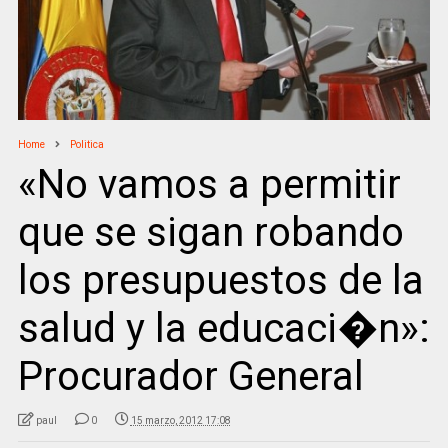
Home
Politica
«No vamos a permitir
que se sigan robando
los presupuestos de la
salud y la educaci�n»:
Procurador General
paul
0
15 marzo, 2012 17:08