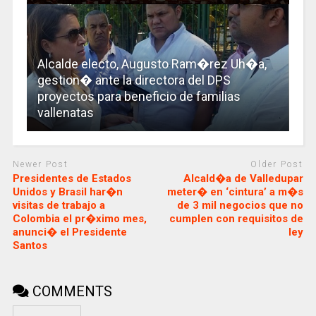
Alcalde electo, Augusto Ram�rez Uh�a,
gestion� ante la directora del DPS
proyectos para beneficio de familias
vallenatas
Newer Post
Older Post
Presidentes de Estados
Alcald�a de Valledupar
Unidos y Brasil har�n
meter� en ‘cintura’ a m�s
visitas de trabajo a
de 3 mil negocios que no
Colombia el pr�ximo mes,
cumplen con requisitos de
anunci� el Presidente
ley
Santos
COMMENTS