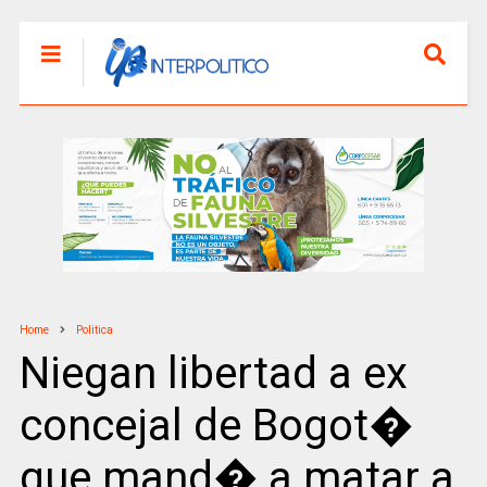
Home
Politica
Niegan libertad a ex
concejal de Bogot�
que mand� a matar a