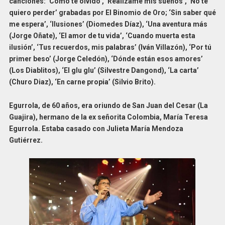
canciones: ‘Cómo te olvido’, ‘Realízame mis sueños’, ‘No te
quiero perder’ grabadas por El Binomio de Oro; ‘Sin saber qué
me espera’, ‘Ilusiones’ (Diomedes Díaz), ‘Una aventura más
(Jorge Oñate), ‘El amor de tu vida’, ‘Cuando muerta esta
ilusión’, ‘Tus recuerdos, mis palabras’ (Iván Villazón), ‘Por tú
primer beso’ (Jorge Celedón), ‘Dónde están esos amores’
(Los Diablitos), ‘El glu glu’ (Silvestre Dangond), ‘La carta’
(Churo Diaz), ‘En carne propia’ (Silvio Brito).
Egurrola, de 60 años, era oriundo de San Juan del Cesar (La
Guajira), hermano de la ex señorita Colombia, María Teresa
Egurrola. Estaba casado con Julieta María Mendoza
Gutiérrez.