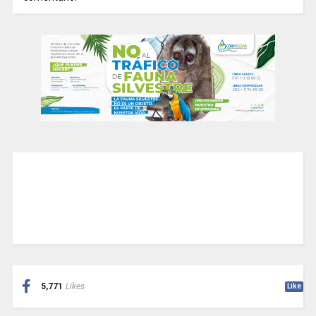
5,771
Likes
Like