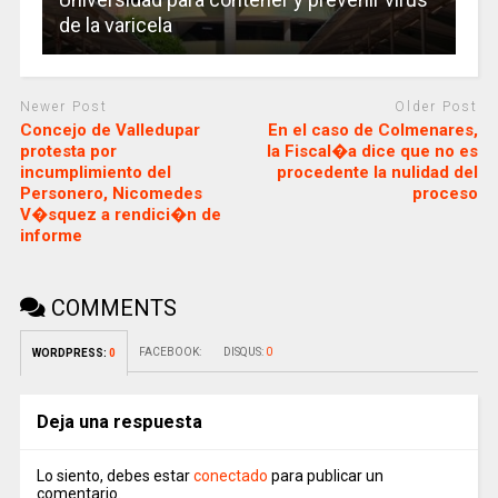
de la varicela
Newer Post
Older Post
Concejo de Valledupar
En el caso de Colmenares,
protesta por
la Fiscal�a dice que no es
incumplimiento del
procedente la nulidad del
Personero, Nicomedes
proceso
V�squez a rendici�n de
informe
COMMENTS
FACEBOOK:
DISQUS:
0
WORDPRESS:
0
Deja una respuesta
Lo siento, debes estar
conectado
para publicar un
comentario.