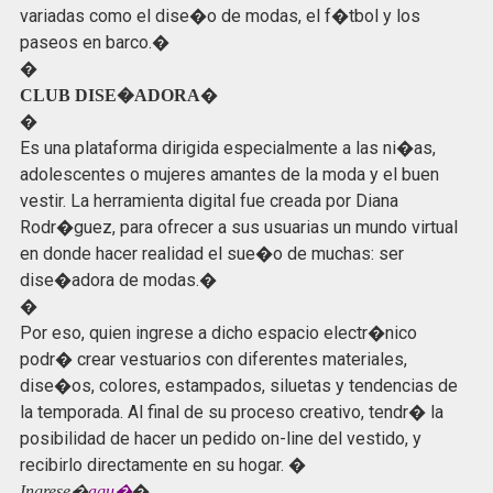
variadas como el dise�o de modas, el f�tbol y los
paseos en barco.�
�
�
CLUB DISE�ADORA
�
Es una plataforma dirigida especialmente a las ni�as,
adolescentes o mujeres amantes de la moda y el buen
vestir. La herramienta digital fue creada por Diana
Rodr�guez, para ofrecer a sus usuarias un mundo virtual
en donde hacer realidad el sue�o de muchas: ser
dise�adora de modas.�
�
Por eso, quien ingrese a dicho espacio electr�nico
podr� crear vestuarios con diferentes materiales,
dise�os, colores, estampados, siluetas y tendencias de
la temporada. Al final de su proceso creativo, tendr� la
posibilidad de hacer un pedido on-line del vestido, y
recibirlo directamente en su hogar. �
�
Ingrese�
aqu�