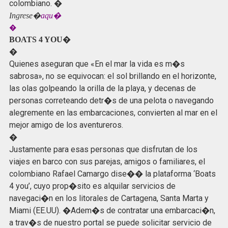
colombiano. �
Ingrese�
aqu�
�
�
BOATS 4 YOU
�
Quienes aseguran que «En el mar la vida es m�s
sabrosa», no se equivocan: el sol brillando en el horizonte,
las olas golpeando la orilla de la playa, y decenas de
personas correteando detr�s de una pelota o navegando
alegremente en las embarcaciones, convierten al mar en el
mejor amigo de los aventureros.
�
Justamente para esas personas que disfrutan de los
viajes en barco con sus parejas, amigos o familiares, el
colombiano Rafael Camargo dise�� la plataforma ‘Boats
4 you’, cuyo prop�sito es alquilar servicios de
navegaci�n en los litorales de Cartagena, Santa Marta y
Miami (EE.UU). �Adem�s de contratar una embarcaci�n,
a trav�s de nuestro portal se puede solicitar servicio de