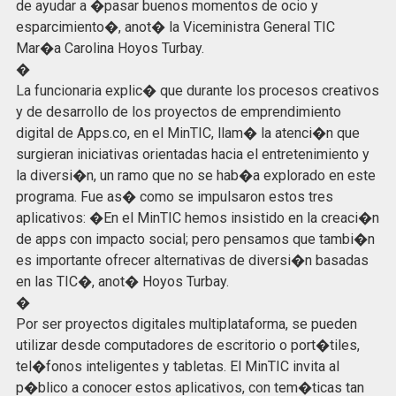
de ayudar a �pasar buenos momentos de ocio y
esparcimiento�, anot� la Viceministra General TIC
Mar�a Carolina Hoyos Turbay.
�
La funcionaria explic� que durante los procesos creativos
y de desarrollo de los proyectos de emprendimiento
digital de Apps.co, en el MinTIC, llam� la atenci�n que
surgieran iniciativas orientadas hacia el entretenimiento y
la diversi�n, un ramo que no se hab�a explorado en este
programa. Fue as� como se impulsaron estos tres
aplicativos: �En el MinTIC hemos insistido en la creaci�n
de apps con impacto social; pero pensamos que tambi�n
es importante ofrecer alternativas de diversi�n basadas
en las TIC�, anot� Hoyos Turbay.
�
Por ser proyectos digitales multiplataforma, se pueden
utilizar desde computadores de escritorio o port�tiles,
tel�fonos inteligentes y tabletas. El MinTIC invita al
p�blico a conocer estos aplicativos, con tem�ticas tan