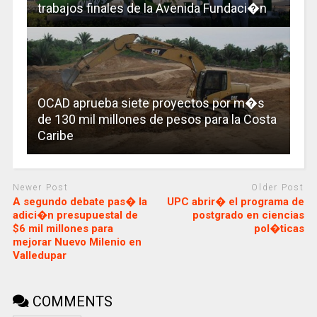
trabajos finales de la Avenida Fundaci�n
OCAD aprueba siete proyectos por m�s
de 130 mil millones de pesos para la Costa
Caribe
Newer Post
Older Post
A segundo debate pas� la
UPC abrir� el programa de
adici�n presupuestal de
postgrado en ciencias
$6 mil millones para
pol�ticas
mejorar Nuevo Milenio en
Valledupar
COMMENTS