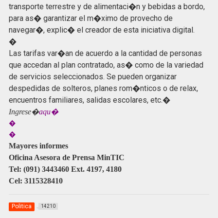
transporte terrestre y de alimentaci�n y bebidas a bordo,
para as� garantizar el m�ximo de provecho de
navegar�, explic� el creador de esta iniciativa digital.
�
Las tarifas var�an de acuerdo a la cantidad de personas
que accedan al plan contratado, as� como de la variedad
de servicios seleccionados. Se pueden organizar
despedidas de solteros, planes rom�nticos o de relax,
encuentros familiares, salidas escolares, etc.�
Ingrese�
aqu�
�
�
Mayores informes
Oficina Asesora de Prensa MinTIC
Tel: (091) 3443460 Ext. 4197, 4180
Cel: 3115328410
Politica
14210