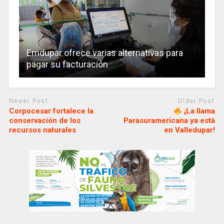
Emdupar ofrece varias alternativas para
pagar su facturación
Newer Post
Older Post
Corpocesar fortalece la
¡La llama
conservación de los
Parasuramericana ya está
recursos naturales
en Valledupar!