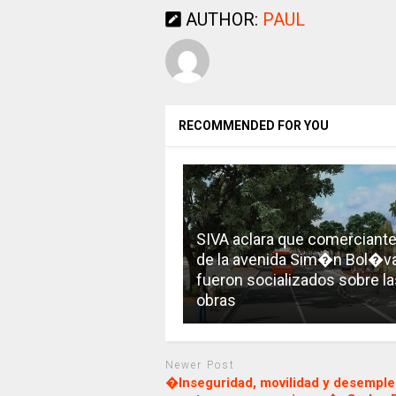
AUTHOR:
PAUL
RECOMMENDED FOR YOU
SIVA aclara que comerciant
de la avenida Sim�n Bol�v
fueron socializados sobre la
obras
Newer Post
�Inseguridad, movilidad y desemple