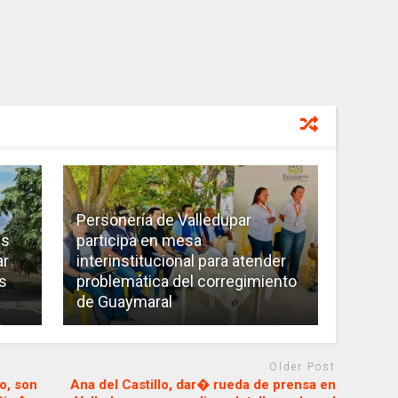
Personería de Valledupar
es
participa en mesa
ar
interinstitucional para atender
s
problemática del corregimiento
de Guaymaral
Older Post
o, son
Ana del Castillo, dar� rueda de prensa en