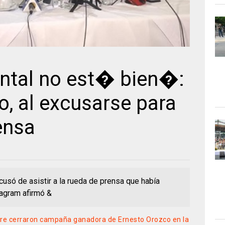
ntal no est� bien�:
lo, al excusarse para
ensa
xcusó de asistir a la rueda de prensa que había
tagram afirmó &
embre cerraron campaña ganadora de Ernesto Orozco en la