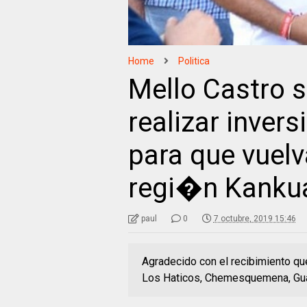
Home
Politica
Mello Castro 
realizar invers
para que vuelva
regi�n Kank
paul
0
7 octubre, 2019 15:46
Agradecido con el recibimiento que
Los Haticos, Chemesquemena, Guat