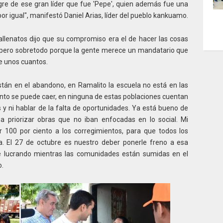
gre de ese gran líder que fue 'Pepe', quien además fue una
or igual", manifestó Daniel Arias, líder del pueblo kankuamo.
vallenatos dijo que su compromiso era el de hacer las cosas
o, pero sobretodo porque la gente merece un mandatario que
de unos cuantos.
stán en el abandono, en Ramalito la escuela no está en las
nto se puede caer, en ninguna de estas poblaciones cuentan
y ni hablar de la falta de oportunidades. Ya está bueno de
a priorizar obras que no iban enfocadas en lo social. Mi
100 por ciento a los corregimientos, para que todos los
a. El 27 de octubre es nuestro deber ponerle freno a esa
e lucrando mientras las comunidades están sumidas en el
o.