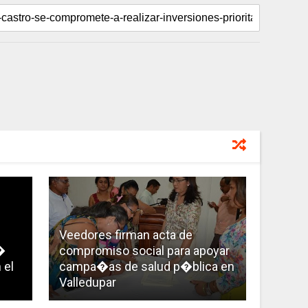
Veedores firman acta de
�
compromiso social para apoyar
 el
campa�as de salud p�blica en
Valledupar