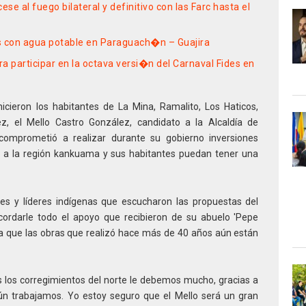
se al fuego bilateral y definitivo con las Farc hasta el
 con agua potable en Paraguach�n – Guajira
a participar en la octava versi�n del Carnaval Fides en
icieron los habitantes de La Mina, Ramalito, Los Haticos,
 el Mello Castro González, candidato a la Alcaldía de
 comprometió a realizar durante su gobierno inversiones
llo a la región kankuama y sus habitantes puedan tener una
es y líderes indígenas que escucharon las propuestas del
cordarle todo el apoyo que recibieron de su abuelo 'Pepe
ya que las obras que realizó hace más de 40 años aún están
s los corregimientos del norte le debemos mucho, gracias a
ún trabajamos. Yo estoy seguro que el Mello será un gran