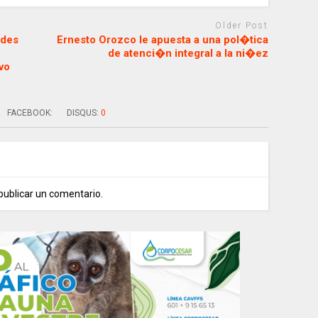
Older Post
ades
Ernesto Orozco le apuesta a una pol�tica
de atenci�n integral a la ni�ez
vo
FACEBOOK:
DISQUS:
0
publicar un comentario.