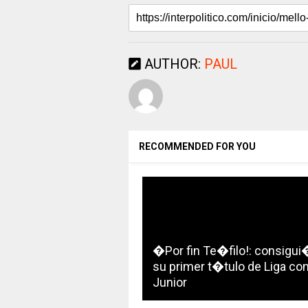
AUTHOR:
PAUL
RECOMMENDED FOR YOU
�Por fin Te�filo!: consigui
su primer t�tulo de Liga con
Junior