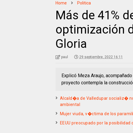
Home
Politica
Más de 41% de
optimización 
Gloria
paul
29 septiembre, 2022 16:11
Explicó Meza Araujo, acompañado p
proyecto contempla la construcción
Alcald�a de Valledupar socializ� n
ambiental
Mujer viuda, v�ctima de los paramil
EEUU preocupado por la posibilidad d