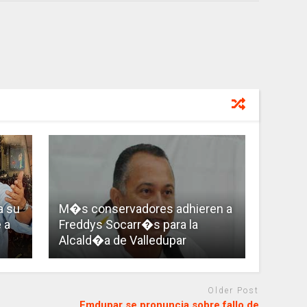
a su
M�s conservadores adhieren a
 a
Freddys Socarr�s para la
Alcald�a de Valledupar
Older Post
Emdupar se pronuncia sobre fallo de