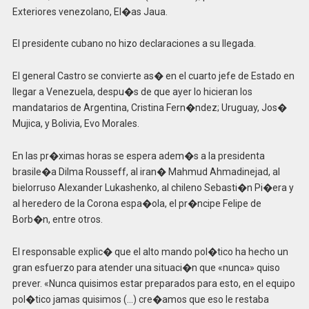
Exteriores venezolano, El�as Jaua.
El presidente cubano no hizo declaraciones a su llegada.
El general Castro se convierte as� en el cuarto jefe de Estado en
llegar a Venezuela, despu�s de que ayer lo hicieran los
mandatarios de Argentina, Cristina Fern�ndez; Uruguay, Jos�
Mujica, y Bolivia, Evo Morales.
En las pr�ximas horas se espera adem�s a la presidenta
brasile�a Dilma Rousseff, al iran� Mahmud Ahmadinejad, al
bielorruso Alexander Lukashenko, al chileno Sebasti�n Pi�era y
al heredero de la Corona espa�ola, el pr�ncipe Felipe de
Borb�n, entre otros.
El responsable explic� que el alto mando pol�tico ha hecho un
gran esfuerzo para atender una situaci�n que «nunca» quiso
prever. «Nunca quisimos estar preparados para esto, en el equipo
pol�tico jamas quisimos (…) cre�amos que eso le restaba