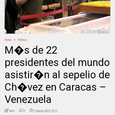
Home
Politica
M�s de 22
presidentes del mundo
asistir�n al sepelio de
Ch�vez en Caracas –
Venezuela
paul
0
7 marzo, 2013 15:17