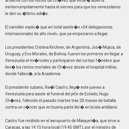
ardiente con los restos de Ch�vez que estar� abierta
ininterrumpidamente hasta el viernes para que los venezolanos
le den su �ltimo adi�s.
El canciller explic� que en total asistir�n «54 delegaciones
internacionales de alto nivel», que ya empezaron a llegar.
Los presidentes Cristina Kirchner, de Argentina, Jos� Mujica, de
Uruguay, y Evo Morales, de Bolivia, fueron los primeros en llegar a
Venezuela el mi�rcoles y participaron del cortejo f�nebre que
llev� los restos mortales de Ch�vez desde el hospital militar,
donde falleci�, a la Academia.
El presidente cubano, Ra�l Castro, lleg� este jueves a
Venezuela para asistir al funeral del jefe de Estado, Hugo
Ch�vez, fallecido el pasado martes tras 20 meses de batalla
contra un c�ncer que en buena parte libr� en la isla antillana.
Castro fue recibido en el aeropuerto de Maiquet�a, que sirve a
Caracas, a las 14.15 hora local (19.45 GMT), por el ministro de