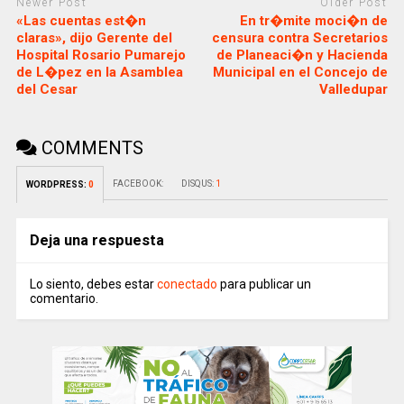
Newer Post
Older Post
«Las cuentas est�n
En tr�mite moci�n de
claras», dijo Gerente del
censura contra Secretarios
Hospital Rosario Pumarejo
de Planeaci�n y Hacienda
de L�pez en la Asamblea
Municipal en el Concejo de
del Cesar
Valledupar
COMMENTS
FACEBOOK:
DISQUS:
1
WORDPRESS:
0
Deja una respuesta
Lo siento, debes estar
conectado
para publicar un
comentario.