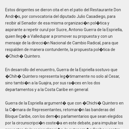
Estos dirigentes se dieron cita el en el patio del Restaurante Don
Andr�s, por convocatoria del diputado Julio Casadiego, para
recibir al Senador de esa misma organizaci�n pol�tica y
aspirante a repetir curul por Sucre, Antonio Guerra de la Espriella,
quien lleg� a Valledupar a promover su propuesta y con un
mensaje de la direcci�n Nacional de Cambio Radical, para que
respalden de manera contundente, la propuesta pol�tica de
�Chich� Quintero.
En desarrollo del encuentro, Guerra de la Espriella sostuvo que
�Chih� Quintero representa leg�timamente no solo al Cesar,
sino tambi�n a la Guajira, por sus ra�ces en los dos
departamentos y a la Costa Caribe en general.
Guerra de la Espriella argument� que con �Chichi� Quintero en
la C�mara de Representantes, retomar�n las banderas del
Bloque Caribe, con los dem�s parlamentarios que sean elegidos
por la circunscripci�n coste�a en este debate, para impulsar los