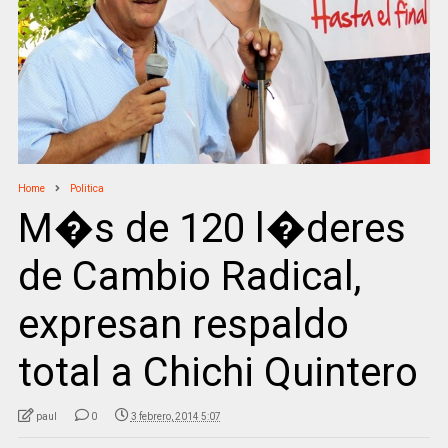
Home
Politica
M�s de 120 l�deres
de Cambio Radical,
expresan respaldo
total a Chichi Quintero
paul
0
3 febrero, 2014 5:07