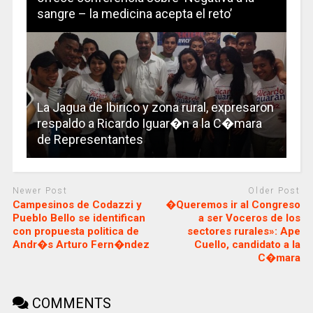
sangre – la medicina acepta el reto’
La Jagua de Ibirico y zona rural, expresaron
respaldo a Ricardo Iguar�n a la C�mara
de Representantes
Newer Post
Older Post
Campesinos de Codazzi y
�Queremos ir al Congreso
Pueblo Bello se identifican
a ser Voceros de los
con propuesta politica de
sectores rurales»: Ape
Andr�s Arturo Fern�ndez
Cuello, candidato a la
C�mara
COMMENTS