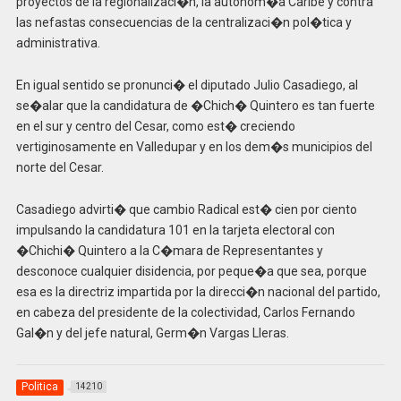
proyectos de la regionalizaci�n, la autonom�a Caribe y contra
las nefastas consecuencias de la centralizaci�n pol�tica y
administrativa.
En igual sentido se pronunci� el diputado Julio Casadiego, al
se�alar que la candidatura de �Chich� Quintero es tan fuerte
en el sur y centro del Cesar, como est� creciendo
vertiginosamente en Valledupar y en los dem�s municipios del
norte del Cesar.
Casadiego advirti� que cambio Radical est� cien por ciento
impulsando la candidatura 101 en la tarjeta electoral con
�Chichi� Quintero a la C�mara de Representantes y
desconoce cualquier disidencia, por peque�a que sea, porque
esa es la directriz impartida por la direcci�n nacional del partido,
en cabeza del presidente de la colectividad, Carlos Fernando
Gal�n y del jefe natural, Germ�n Vargas Lleras.
Politica
14210