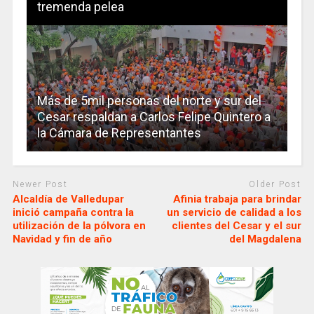
tremenda pelea
Más de 5mil personas del norte y sur del
Cesar respaldan a Carlos Felipe Quintero a
la Cámara de Representantes
Newer Post
Older Post
Alcaldía de Valledupar
Afinia trabaja para brindar
inició campaña contra la
un servicio de calidad a los
utilización de la pólvora en
clientes del Cesar y el sur
Navidad y fin de año
del Magdalena