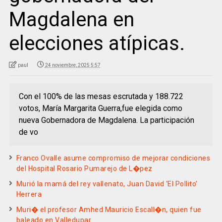
Magdalena en
elecciones atípicas.
paul
24 noviembre, 2025 5:57
Con el 100% de las mesas escrutada y 188.722
votos, María Margarita Guerra,fue elegida como
nueva Gobernadora de Magdalena. La participación
de vo
Franco Ovalle asume compromiso de mejorar condiciones
del Hospital Rosario Pumarejo de L�pez
Murió la mamá del rey vallenato, Juan David ‘El Pollito’
Herrera
Muri� el profesor Amhed Mauricio Escall�n, quien fue
baleado en Valledupar