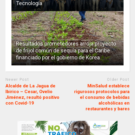
Tecnología
Resultados prometedores arroja proyecto
de fríjol común de sequía para el Caribe
financiado por el gobierno de Korea
Newer Post
Older Post
Alcalde de La Jagua de
MinSalud establece
Ibirico – Cesar, Ovelio
rigurosos protocolos para
Jiménez, resultó positivo
el consumo de bebidas
con Covid-19
alcohólicas en
restaurantes y bares