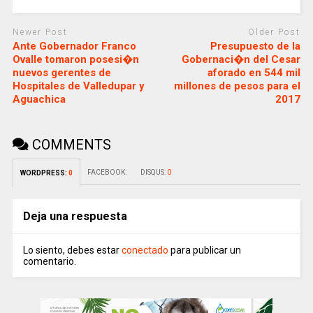
Newer Post
Older Post
Ante Gobernador Franco
Presupuesto de la
Ovalle tomaron posesi�n
Gobernaci�n del Cesar
nuevos gerentes de
aforado en 544 mil
Hospitales de Valledupar y
millones de pesos para el
Aguachica
2017
COMMENTS
FACEBOOK:
DISQUS:
0
WORDPRESS:
0
Deja una respuesta
Lo siento, debes estar
conectado
para publicar un
comentario.