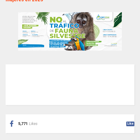
5,771
Likes
Like