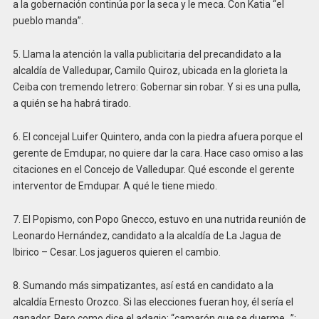
a la gobernación continúa por la seca y le meca. Con Katia “el
pueblo manda”.
5. Llama la atención la valla publicitaria del precandidato a la
alcaldía de Valledupar, Camilo Quiroz, ubicada en la glorieta la
Ceiba con tremendo letrero: Gobernar sin robar. Y si es una pulla,
a quién se ha habrá tirado.
6. El concejal Luifer Quintero, anda con la piedra afuera porque el
gerente de Emdupar, no quiere dar la cara. Hace caso omiso a las
citaciones en el Concejo de Valledupar. Qué esconde el gerente
interventor de Emdupar. A qué le tiene miedo.
7. El Popismo, con Popo Gnecco, estuvo en una nutrida reunión de
Leonardo Hernández, candidato a la alcaldía de La Jagua de
Ibirico – Cesar. Los jagueros quieren el cambio.
8. Sumando más simpatizantes, así está en candidato a la
alcaldía Ernesto Orozco. Si las elecciones fueran hoy, él sería el
ganador. Pero como dice el adagio: “camarón que se duerme…”;