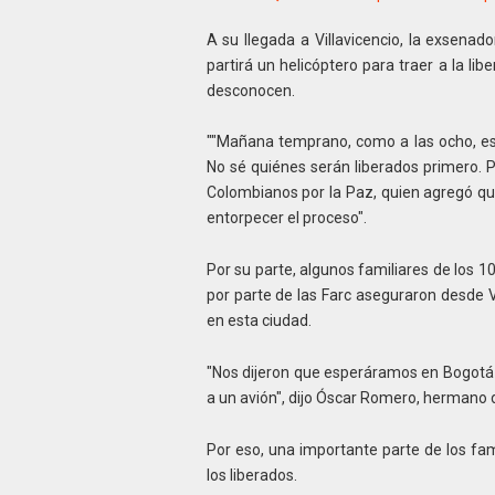
A su llegada a Villavicencio, la exsena
partirá un helicóptero para traer a la l
desconocen.
""Mañana temprano, como a las ocho, esp
No sé quiénes serán liberados primero. Pe
Colombianos por la Paz, quien agregó que 
entorpecer el proceso".
Por su parte, a
lgunos familiares de los 1
por parte de las Farc aseguraron desde 
en esta ciudad.
"Nos dijeron que esperáramos en Bogotá p
a un avión", dijo Óscar Romero, hermano
Por eso, una importante parte de los fam
los liberados.