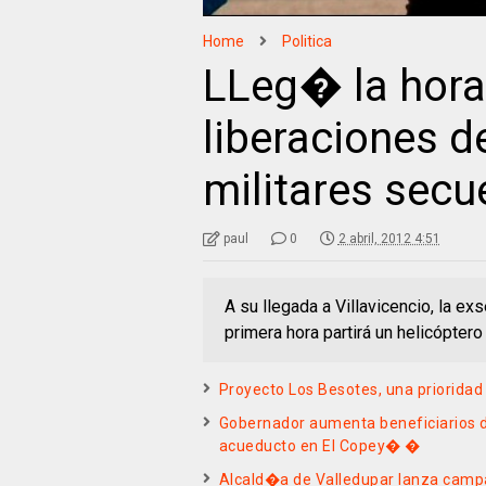
Home
Politica
LLeg� la hora 
liberaciones d
militares secu
paul
0
2 abril, 2012 4:51
A su llegada a Villavicencio, la 
primera hora partirá un helicóptero
Proyecto Los Besotes, una priorid
Gobernador aumenta beneficiarios d
acueducto en El Copey� �
Alcald�a de Valledupar lanza campa