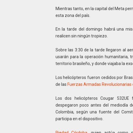
Mientras tanto, en la capital del Meta p
esta zona del país.
En la tarde del domingo habrá una misa
realicen sin ningún tropiezo.
Sobre las 3:30 de la tarde llegaron al a
usarán para la operación humanitaria, t
territorio brasileño, y donde viajaba
la exs
Los helicópteros fueron cedidos por Brasi
de las
Fuerzas Armadas Revolucionarias 
L
os dos helicópteros Cougar 532UE fa
despegaron poco antes del mediodía de
Colombia, según una fuente del Comité
participa en el dispositivo.
Piedad Córdoba
, quien actúa como m