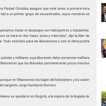
dora Piedad Córdoba aseguró que este lunes a primera hora
ibertad a un primer grupo de secuestrados, cuyos nombres se
eramos iniciar el despegue con helicópetros y tripulantes.
ro se hará en dos fases: lunes y miércoles", dijo la líder de
"todo está listo para las liberaciones y solo el clima podría
0 policías y militares cuya liberación debe comenzar mañana
Villavicencio que los liberados permanecerán pocos minutos
orque en Villavicencio los bajan del helicóptero y los suben
 del sargento Jorge Humberto Romero.
iliares se quedaron en Bogotá, a la espera de la llegada de