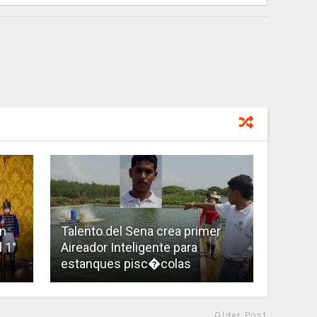
n
Talento del Sena crea primer
l 1°
Aireador Inteligente para
estanques pisc�colas
Older Post