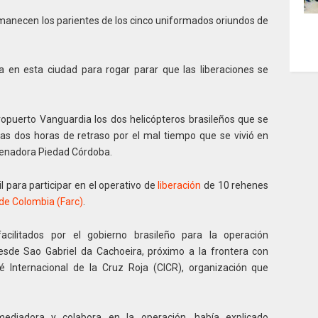
ermanecen los parientes de los cinco uniformados oriundos de
 en esta ciudad para rogar parar que las liberaciones se
eropuerto Vanguardia los dos helicópteros brasileños que se
ras
dos horas de retraso por el mal tiempo que se vivió en
enadora Piedad Córdoba.
l para participar en el operativo de
liberación
de 10 rehenes
de Colombia (Farc)
.
cilitados por el gobierno brasileño para la operación
sde Sao Gabriel da Cachoeira, próximo a la frontera con
 Internacional de la Cruz Roja (CICR), organización que
ediadora y colabora en la operación, había explicado