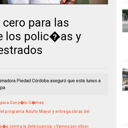
cero para las
e los polic�as y
estrados
exsenadora Piedad Córdoba aseguró que este lunes a
 pa
ad para Gonz�lo G�mez
el programa Adulto Mayor y entrega obras del
�a contra la delincuencia: «Vamos por ellos»