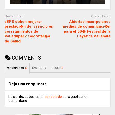
Newer Post
Older Post
«EPS deben mejorar
Abiertas inscripciones
prestaci�n del servicio en
medios de comunicaci�n
corregimientos de
para el 50� Festival de la
Valledupar»: Secretar�a
Leyenda Vallenata
de Salud
COMMENTS
FACEBOOK:
DISQUS:
0
WORDPRESS:
0
Deja una respuesta
Lo siento, debes estar
conectado
para publicar un
comentario.