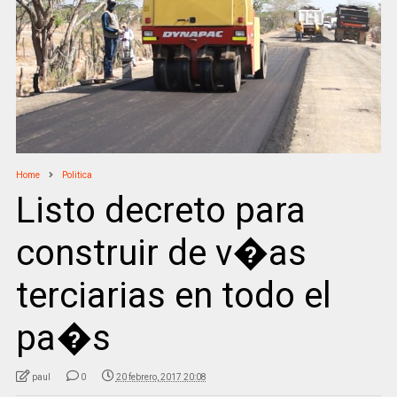
Home
Politica
Listo decreto para
construir de v�as
terciarias en todo el
pa�s
paul
0
20 febrero, 2017 20:08