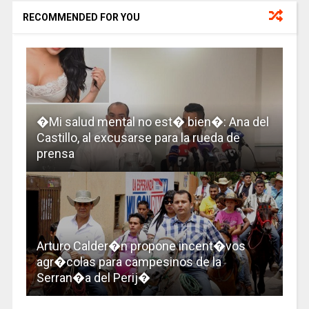
RECOMMENDED FOR YOU
�Mi salud mental no est� bien�: Ana del
Castillo, al excusarse para la rueda de
prensa
Arturo Calder�n propone incent�vos
agr�colas para campesinos de la
Serran�a del Perij�