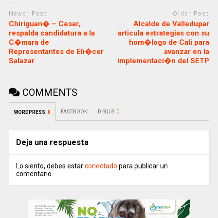
Newer Post
Older Post
Chiriguan� – Cesar,
Alcalde de Valledupar
respalda candidatura a la
articula estrategias con su
C�mara de
hom�logo de Cali para
Representantes de Eli�cer
avanzar en la
Salazar
implementaci�n del SETP
COMMENTS
FACEBOOK:
DISQUS:
0
WORDPRESS:
0
Deja una respuesta
Lo siento, debes estar
conectado
para publicar un
comentario.