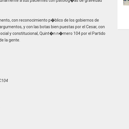
tunamente a sus pacientes con patolog�as de gravedad
ento, con reconocimiento p�blico de los gobiernos de
argumentos, y con las botas bien puestas por el Cesar, con
 social y constitucional, Quint�n n�mero 104 por el Partido
e la gente.
 C104
m