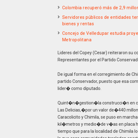
Colombia recuperó más de 2,9 millon
Servidores públicos de entidades terr
bienes y rentas
Concejo de Velledupar estudia proye
Metropolitana
Lideres del Copey (Cesar) reiteraron su
Representantes por el Partido Conservad
De igual forma en el corregimiento de Ch
partido Conservador, puesto que esa com
lider� como diputado.
Quint�n�gestion�la construcci�n en conc
Las Delicias,�por un valor de�440 millo
Caracolicito y Chimila, se puso en marc
kil�metros y medio�de v�as en placa hue
tiempo que para la localidad de Chimila 