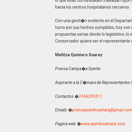
lo que esas comunidades trasladan opor
hacia los centros hospitalarios cercanos
Con una gesti�n evidente en el Departam
turno por sus hechos cumplidos, hoy con 
propuestas serias desde lo legislativo, lo
Conservador quiere ser el representante d
Melitza Quintero Suarez
Prensa Campa�a Quintin
Aspirante a la C�mara de Representantes
Contactos.�
3166299311
Emails.�
prensaquintincamara@gmail.co
Pagina web.�
www.quintincamara.com