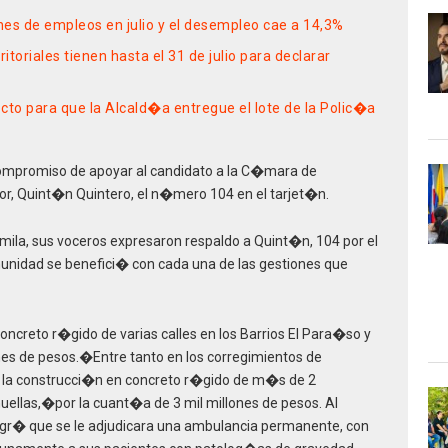
es de empleos en julio y el desempleo cae a 14,3%
itoriales tienen hasta el 31 de julio para declarar
cto para que la Alcald�a entregue el lote de la Polic�a
 compromiso de apoyar al candidato a la C�mara de
or, Quint�n Quintero, el n�mero 104 en el tarjet�n.
imila, sus voceros expresaron respaldo a Quint�n, 104 por el
unidad se benefici� con cada una de las gestiones que
reto r�gido de varias calles en los Barrios El Para�so y
nes de pesos.�Entre tanto en los corregimientos de
ha la construcci�n en concreto r�gido de m�s de 2
llas,�por la cuant�a de 3 mil millones de pesos. Al
logr� que se le adjudicara una ambulancia permanente, con