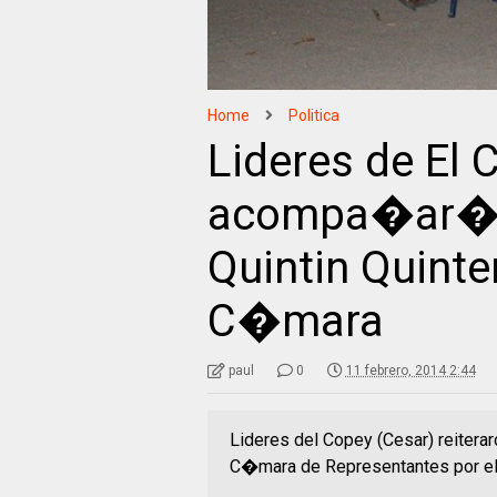
Home
Politica
Lideres de El 
acompa�ar�n 
Quintin Quinte
C�mara
paul
0
11 febrero, 2014 2:44
Lideres del Copey (Cesar) reitera
C�mara de Representantes por el 