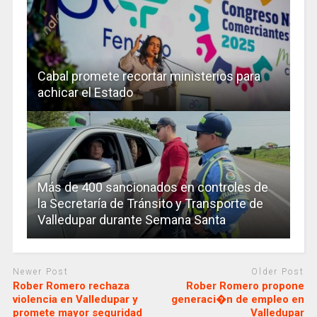
Cabal promete recortar ministerios para
achicar el Estado
Más de 400 sancionados en controles de
la Secretaría de Tránsito y Transporte de
Valledupar durante Semana Santa
Newer Post
Older Post
Rober Romero rechaza
Rober Romero propone
violencia en Valledupar y
generaci�n de empleo en
promete mayor seguridad
Valledupar