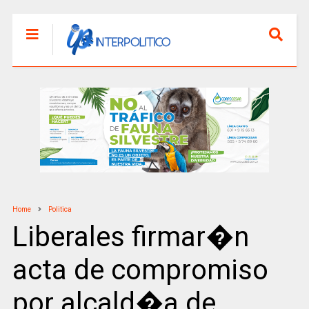
Home
Politica
Liberales firmar�n
acta de compromiso
por alcald�a de