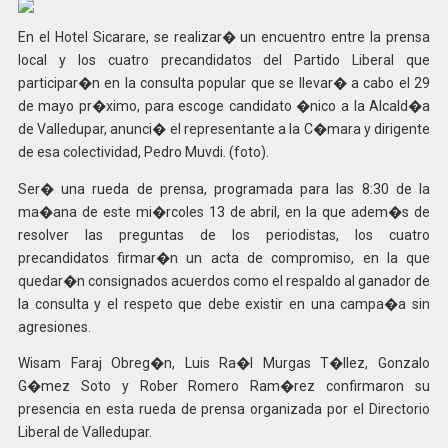
En el Hotel Sicarare, se realizar� un encuentro entre la prensa
local y los cuatro precandidatos del Partido Liberal que
participar�n en la consulta popular que se llevar� a cabo el 29
de mayo pr�ximo, para escoge candidato �nico a la Alcald�a
de Valledupar, anunci� el representante a la C�mara y dirigente
de esa colectividad, Pedro Muvdi. (foto).
Ser� una rueda de prensa, programada para las 8:30 de la
ma�ana de este mi�rcoles 13 de abril, en la que adem�s de
resolver las preguntas de los periodistas, los cuatro
precandidatos firmar�n un acta de compromiso, en la que
quedar�n consignados acuerdos como el respaldo al ganador de
la consulta y el respeto que debe existir en una campa�a sin
agresiones.
Wisam Faraj Obreg�n, Luis Ra�l Murgas T�llez, Gonzalo
G�mez Soto y Rober Romero Ram�rez confirmaron su
presencia en esta rueda de prensa organizada por el Directorio
Liberal de Valledupar.