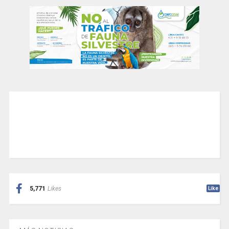
5,771
Likes
Like