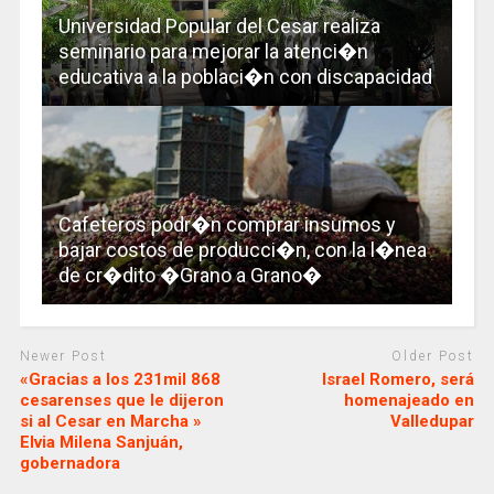
Universidad Popular del Cesar realiza
seminario para mejorar la atenci�n
educativa a la poblaci�n con discapacidad
Cafeteros podr�n comprar insumos y
bajar costos de producci�n, con la l�nea
de cr�dito �Grano a Grano�
Newer Post
Older Post
«Gracias a los 231mil 868
Israel Romero, será
cesarenses que le dijeron
homenajeado en
si al Cesar en Marcha »
Valledupar
Elvia Milena Sanjuán,
gobernadora