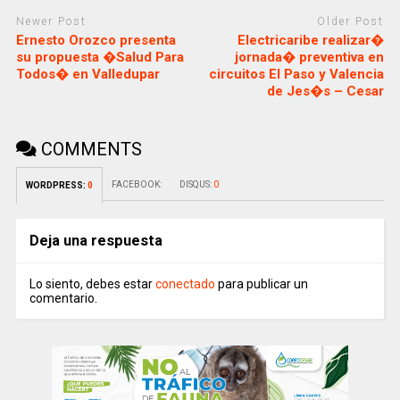
Newer Post
Older Post
Ernesto Orozco presenta
Electricaribe realizar�
su propuesta �Salud Para
jornada� preventiva en
Todos� en Valledupar
circuitos El Paso y Valencia
de Jes�s – Cesar
COMMENTS
FACEBOOK:
DISQUS:
0
WORDPRESS:
0
Deja una respuesta
Lo siento, debes estar
conectado
para publicar un
comentario.