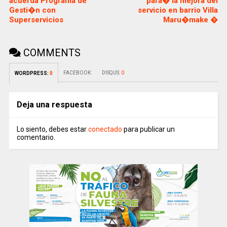
acuerda Programa de
para� la mejora del
Gesti�n con
servicio en barrio Villa
Superservicios
Maru�make �
COMMENTS
FACEBOOK:
DISQUS:
0
WORDPRESS:
0
Deja una respuesta
Lo siento, debes estar
conectado
para publicar un
comentario.