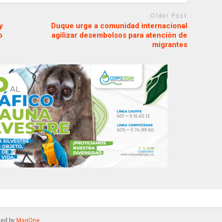
Older Post
y
Duque urge a comunidad internacional
o
agilizar desembolsos para atención de
migrantes
gned by
MagOne