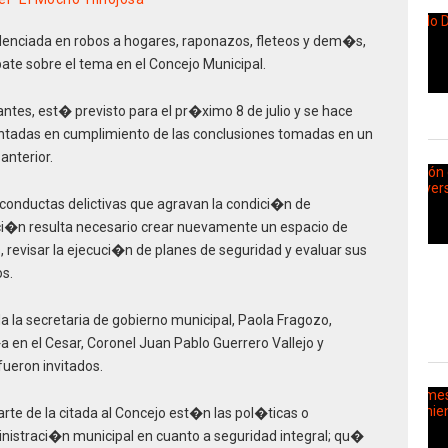
denciada en robos a hogares, raponazos, fleteos y dem�s,
te sobre el tema en el Concejo Municipal.
antes, est� previsto para el pr�ximo 8 de julio y se hace
lantadas en cumplimiento de las conclusiones tomadas en un
anterior.
conductas delictivas que agravan la condici�n de
aci�n resulta necesario crear nuevamente un espacio de
, revisar la ejecuci�n de planes de seguridad y evaluar sus
os.
a la secretaria de gobierno municipal, Paola Fragozo,
 en el Cesar, Coronel Juan Pablo Guerrero Vallejo y
fueron invitados.
arte de la citada al Concejo est�n las pol�ticas o
nistraci�n municipal en cuanto a seguridad integral; qu�