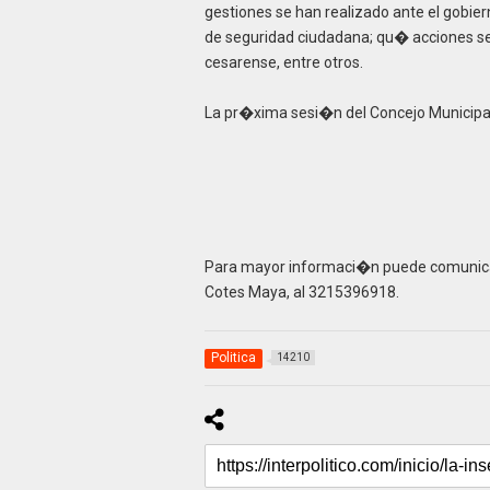
gestiones se han realizado ante el gobie
de seguridad ciudadana; qu� acciones se h
cesarense, entre otros.
La pr�xima sesi�n del Concejo Municipal 
Para mayor informaci�n puede comunicar
Cotes Maya, al 3215396918.
Politica
14210