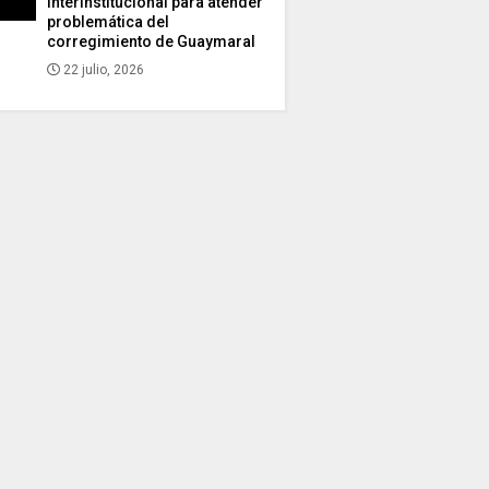
interinstitucional para atender
problemática del
corregimiento de Guaymaral
22 julio, 2026