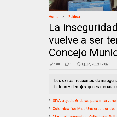
Home
Politica
La inseguridad
vuelve a ser t
Concejo Munic
paul
0
1 julio, 2013 19:06
Los casos frecuentes de insegurid
fleteos y dem�s, generaron una n
SIVA adjudic� obras para intervenc
Colombia fue Miss Universo por dos
Murio el concejal de Valledupar, Wilb