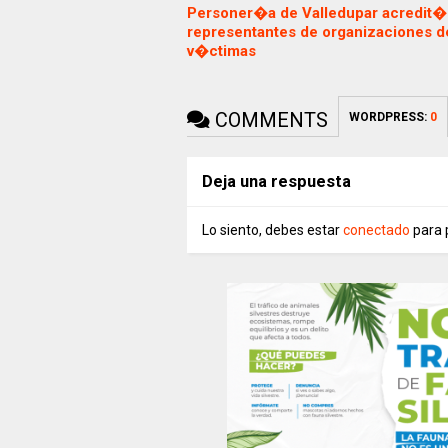
Personer�a de Valledupar acredit�
representantes de organizaciones d
v�ctimas
COMMENTS
WORDPRESS:
0
Deja una respuesta
Lo siento, debes estar
conectado
para 