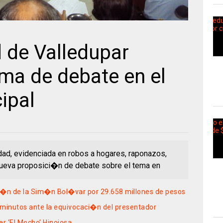
 de Valledupar
ema de debate en el
ipal
ad, evidenciada en robos a hogares, raponazos,
ueva proposici�n de debate sobre el tema en
i�n de la Sim�n Bol�var por 29.658 millones de pesos
 minutos ante la equivocaci�n del presentador
er ‘El Mocho’ Hinojosa