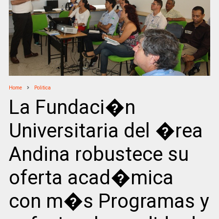
Home
Politica
La Fundaci�n
Universitaria del �rea
Andina robustece su
oferta acad�mica
con m�s Programas y