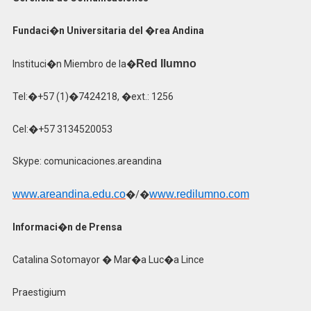
Fundaci�n Universitaria del �rea Andina
Red Ilumno
Instituci�n Miembro de la�
Tel:�+57 (1)�7424218, �ext.: 1256
Cel:�+57 3134520053
Skype: comunicaciones.areandina
www.areandina.edu.co
www.redilumno.com
�/�
Informaci�n de Prensa
Catalina Sotomayor � Mar�a Luc�a Lince
Praestigium