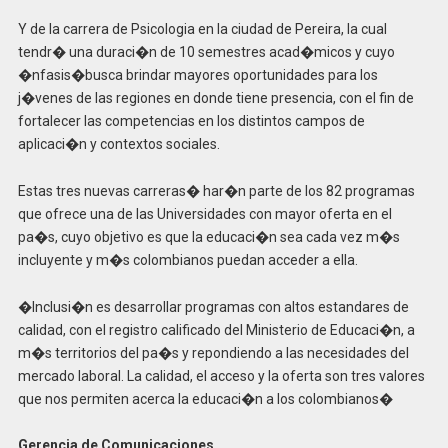
Y de la carrera de Psicologia en la ciudad de Pereira, la cual
tendr� una duraci�n de 10 semestres acad�micos y cuyo
�nfasis�busca brindar mayores oportunidades para los
j�venes de las regiones en donde tiene presencia, con el fin de
fortalecer las competencias en los distintos campos de
aplicaci�n y contextos sociales.
Estas tres nuevas carreras� har�n parte de los 82 programas
que ofrece una de las Universidades con mayor oferta en el
pa�s, cuyo objetivo es que la educaci�n sea cada vez m�s
incluyente y m�s colombianos puedan acceder a ella.
�Inclusi�n es desarrollar programas con altos estandares de
calidad, con el registro calificado del Ministerio de Educaci�n, a
m�s territorios del pa�s y repondiendo a las necesidades del
mercado laboral. La calidad, el acceso y la oferta son tres valores
que nos permiten acerca la educaci�n a los colombianos�
Gerencia de Comunicaciones