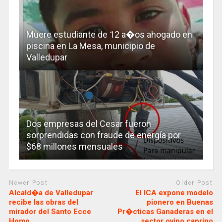
Muere estudiante de 12 a�os ahogado en
piscina en La Mesa, municipio de
Valledupar
Dos empresas del Cesar fueron
sorprendidas con fraude de energía por
$68 millones mensuales
Newer Post
Older Post
Alcald�a de Valledupar
El ICA expone modelo
recibe las obras del
pionero en Buenas
mirador del Santo Ecce
Pr�cticas Ganaderas en el
Homo
sector ovino caprino