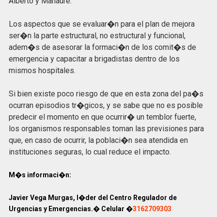
Alberto y Manaure.
Los aspectos que se evaluar�n para el plan de mejora
ser�n la parte estructural, no estructural y funcional,
adem�s de asesorar la formaci�n de los comit�s de
emergencia y capacitar a brigadistas dentro de los
mismos hospitales.
Si bien existe poco riesgo de que en esta zona del pa�s
ocurran episodios tr�gicos, y se sabe que no es posible
predecir el momento en que ocurrir� un temblor fuerte,
los organismos responsables toman las previsiones para
que, en caso de ocurrir, la poblaci�n sea atendida en
instituciones seguras, lo cual reduce el impacto.
M�s informaci�n:
Javier Vega Murgas, l�der del Centro Regulador de
Urgencias y Emergencias.� Celular �
3162709303