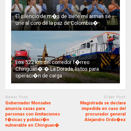
El silencio de m�s de siete mil armas se
une al coro de la paz de Colombia�
Los 522 km del corredor f�rreo
Chiriguan� � La Dorada, listos para
operaci�n de carga
Newer Post
Older Post
Gobernador Monsalvo
Magistrada se declara
anuncia casas para
impedida en caso del
personas con limitaciones
procurador general
f�sicas y poblaci�n
Alejandro Ordo�ez
vulnerable en Chiriguan�