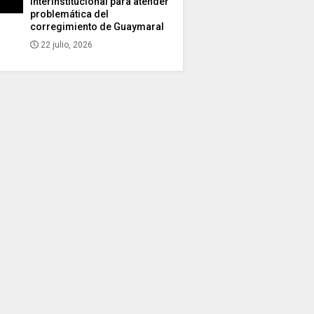
interinstitucional para atender
problemática del
corregimiento de Guaymaral
22 julio, 2026