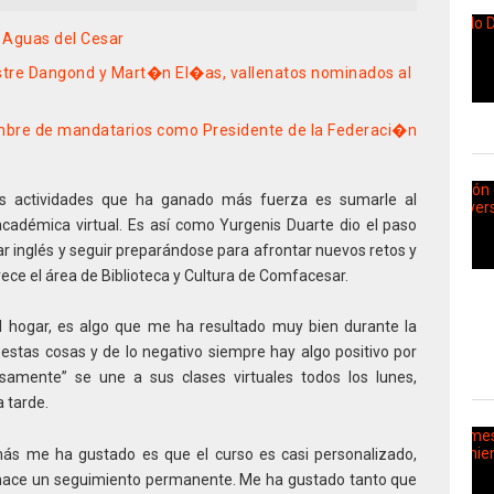
e Aguas del Cesar
stre Dangond y Mart�n El�as, vallenatos nominados al
bre de mandatarios como Presidente de la Federaci�n
as actividades que ha ganado más fuerza es sumarle al
cadémica virtual. Es así como Yurgenis Duarte dio el paso
r inglés y seguir preparándose para afrontar nuevos retos y
rece el área de Biblioteca y Cultura de Comfacesar.
el hogar, es algo que me ha resultado muy bien durante la
estas cosas y de lo negativo siempre hay algo positivo por
iosamente” se une a sus clases virtuales todos los lunes,
a tarde.
más me ha gustado es que el curso es casi personalizado,
 hace un seguimiento permanente. Me ha gustado tanto que