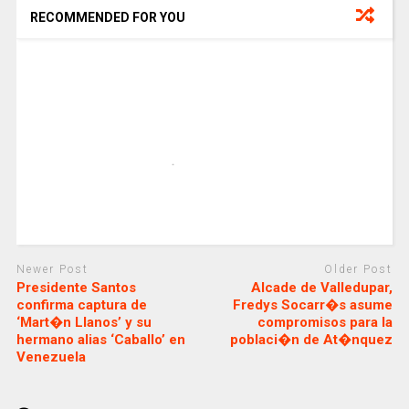
RECOMMENDED FOR YOU
Newer Post
Older Post
Presidente Santos
Alcade de Valledupar,
confirma captura de
Fredys Socarr�s asume
‘Mart�n Llanos’ y su
compromisos para la
hermano alias ‘Caballo’ en
poblaci�n de At�nquez
Venezuela