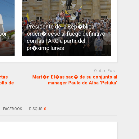
Presidente de la Rep�blica
por
orden� cese al fuego definitivo
con las FARC a partir del
s
pr�ximo lunes
Older Post
rtas
Mart�n El�as sac� de su conjunto al
ollo de
manager Paulo de Alba ‘Peluka’
FACEBOOK:
DISQUS:
0