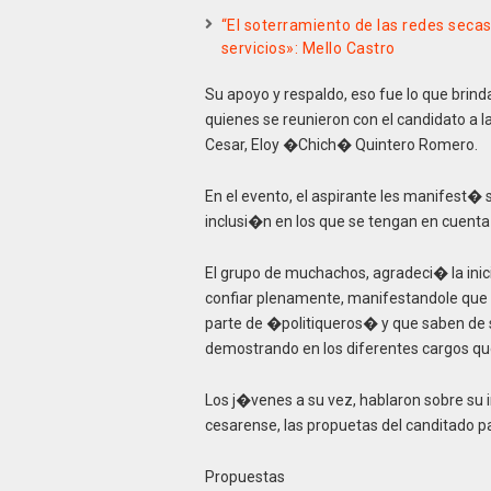
“El soterramiento de las redes secas
servicios»: Mello Castro
Su apoyo y respaldo, eso fue lo que brind
quienes se reunieron con el candidato a
Cesar, Eloy �Chich� Quintero Romero.
En el evento, el aspirante les manifest� s
inclusi�n en los que se tengan en cuenta
El grupo de muchachos, agradeci� la ini
confiar plenamente, manifestandole que
parte de �politiqueros� y que saben de s
demostrando en los diferentes cargos 
Los j�venes a su vez, hablaron sobre su i
cesarense, las propuetas del canditado pa
Propuestas