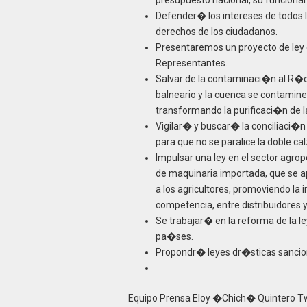
presupuesto nacional, su funciona
Defender� los intereses de todos 
derechos de los ciudadanos.
Presentaremos un proyecto de ley
Representantes.
Salvar de la contaminaci�n al R�o
balneario y la cuenca se contamine
transformando la purificaci�n de l
Vigilar� y buscar� la conciliaci�
para que no se paralice la doble c
Impulsar una ley en el sector agro
de maquinaria importada, que se ap
a los agricultores, promoviendo la
competencia, entre distribuidores 
Se trabajar� en la reforma de la le
pa�ses.
Propondr� leyes dr�sticas sancion
Equipo Prensa Eloy �Chich� Quintero Tw