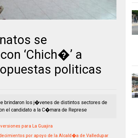
natos se
con ‘Chich�’ a
ropuestas politicas
ue brindaron los j�venes de distintos sectores de
con el candidato a la C�mara de Represe
versiones para La Guajira
adecimientos por apoyo de la Alcald�a de Valledupar