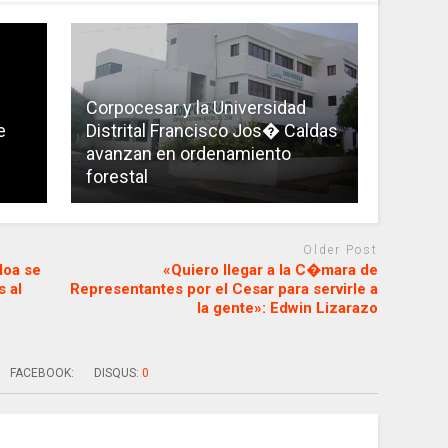
Corpocesar y la Universidad
e
Distrital Francisco Jos� Caldas
avanzan en ordenamiento
forestal
Older Post
loa se
«Quiero llegar a la C�mara de
 al
Representantes por el Cesar para servirle a
la gente»: Edwin Lizarazo
FACEBOOK:
DISQUS:
0