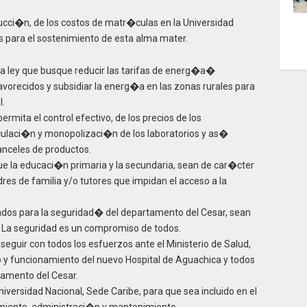
ucci�n, de los costos de matr�culas en la Universidad
os para el sostenimiento de esta alma mater.
 ley que busque reducir las tarifas de energ�a�
avorecidos y subsidiar la energ�a en las zonas rurales para
l.
rmita el control efectivo, de los precios de los
ulaci�n y monopolizaci�n de los laboratorios y as�
ranceles de productos.
e la educaci�n primaria y la secundaria, sean de car�cter
dres de familia y/o tutores que impidan el acceso a la
nados para la seguridad� del departamento del Cesar, sean
. La seguridad es un compromiso de todos.
eguir con todos los esfuerzos ante el Ministerio de Salud,
o y funcionamiento del nuevo Hospital de Aguachica y todos
tamento del Cesar.
iversidad Nacional, Sede Caribe, para que sea incluido en el