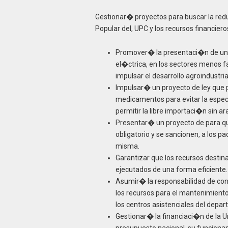
Gestionar� proyectos para buscar la red
Popular del, UPC y los recursos financier
Promover� la presentaci�n de una
el�ctrica, en los sectores menos f
impulsar el desarrollo agroindustria
Impulsar� un proyecto de ley que pe
medicamentos para evitar la espec
permitir la libre importaci�n sin a
Presentar� un proyecto de para qu
obligatorio y se sancionen, a los pa
misma.
Garantizar que los recursos desti
ejecutados de una forma eficiente
Asumir� la responsabilidad de cons
los recursos para el mantenimient
los centros asistenciales del depar
Gestionar� la financiaci�n de la Un