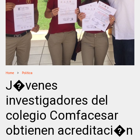
Home
Politica
J�venes
investigadores del
colegio Comfacesar
obtienen acreditaci�n