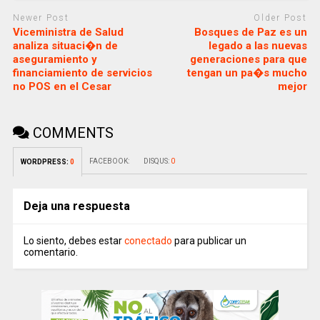
Newer Post
Older Post
Viceministra de Salud
Bosques de Paz es un
analiza situaci�n de
legado a las nuevas
aseguramiento y
generaciones para que
financiamiento de servicios
tengan un pa�s mucho
no POS en el Cesar
mejor
COMMENTS
FACEBOOK:
DISQUS:
0
WORDPRESS:
0
Deja una respuesta
Lo siento, debes estar
conectado
para publicar un
comentario.