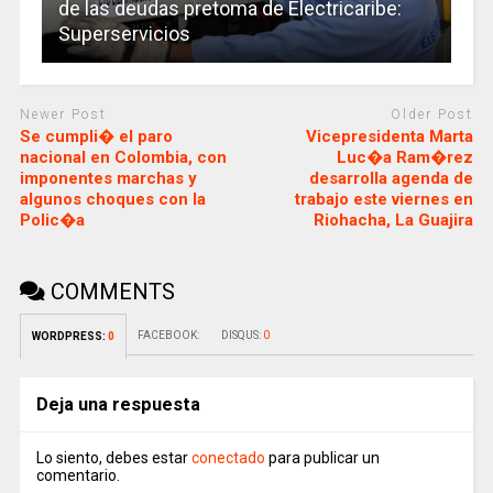
de las deudas pretoma de Electricaribe:
Superservicios
Newer Post
Older Post
Se cumpli� el paro
Vicepresidenta Marta
nacional en Colombia, con
Luc�a Ram�rez
imponentes marchas y
desarrolla agenda de
algunos choques con la
trabajo este viernes en
Polic�a
Riohacha, La Guajira
COMMENTS
FACEBOOK:
DISQUS:
0
WORDPRESS:
0
Deja una respuesta
Lo siento, debes estar
conectado
para publicar un
comentario.