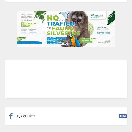
5,771
Likes
Like