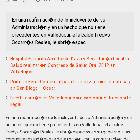
paul
0
26 febrero, 2013 19:20
En una reafirmaci�n de lo incluyente de su
Administraci�n y en un hecho que no tiene
precedentes en Valledupar, el alcalde Fredys
Socarr�s Reales, le abri� espac
Hospital Eduardo Arredondo Daza y Secretar�a Local de
Salud realizar�n Congreso de Salud Oral 2012 en
Valledupar
Primera Feria Comercial para formalizar microempresas
en San Diego – Cesar
Frente com�n en Valledupar para combatir el transporte
ilegal
En una reafirmaci�n de lo incluyente de su Administraci�n y en
un hecho que no tiene precedentes en Valledupar, el alcalde
Fredys Socarr�s Reales, le abri� espacios en su gobierno a las
comunidades ind�genas de la regi�n, con la contrataci�n del