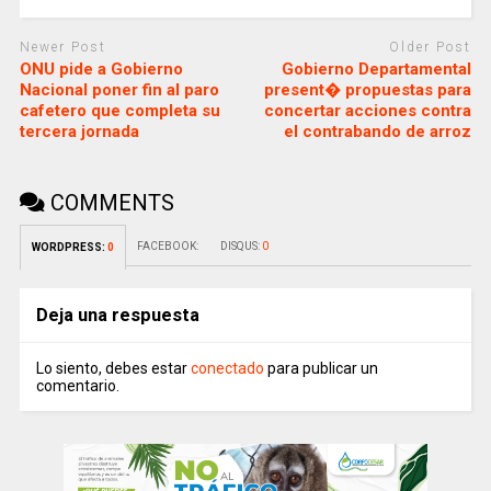
Newer Post
Older Post
ONU pide a Gobierno
Gobierno Departamental
Nacional poner fin al paro
present� propuestas para
cafetero que completa su
concertar acciones contra
tercera jornada
el contrabando de arroz
COMMENTS
FACEBOOK:
DISQUS:
0
WORDPRESS:
0
Deja una respuesta
Lo siento, debes estar
conectado
para publicar un
comentario.