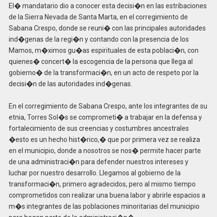
El� mandatario dio a conocer esta decisi�n en las estribaciones
de la Sierra Nevada de Santa Marta, en el corregimiento de
Sabana Crespo, donde se reuni� con las principales autoridades
ind�genas de la regi�n y contando con la presencia de los
Mamos, m�ximos gu�as espirituales de esta poblaci�n, con
quienes� concert� la escogencia de la persona que llega al
gobierno� de la transformaci�n, en un acto de respeto por la
decisi�n de las autoridades ind�genas.
En el corregimiento de Sabana Crespo, ante los integrantes de su
etnia, Torres Sol�s se comprometi� a trabajar en la defensa y
fortalecimiento de sus creencias y costumbres ancestrales
�esto es un hecho hist�rico,� que por primera vez se realiza
en el municipio, donde a nosotros se nos� permite hacer parte
de una administraci�n para defender nuestros intereses y
luchar por nuestro desarrollo. Llegamos al gobierno de la
transformaci�n, primero agradecidos, pero al mismo tiempo
comprometidos con realizar una buena labor y abrirle espacios a
m�s integrantes de las poblaciones minoritarias del municipio