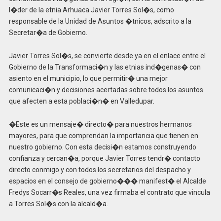
l�der de la etnia Arhuaca Javier Torres Sol�s, como
responsable de la Unidad de Asuntos �tnicos, adscrito a la
Secretar�a de Gobierno.
Javier Torres Sol�s, se convierte desde ya en el enlace entre el
Gobierno de la Transformaci�n y las etnias ind�genas� con
asiento en el municipio, lo que permitir� una mejor
comunicaci�n y decisiones acertadas sobre todos los asuntos
que afecten a esta poblaci�n� en Valledupar.
�Este es un mensaje� directo� para nuestros hermanos
mayores, para que comprendan la importancia que tienen en
nuestro gobierno. Con esta decisi�n estamos construyendo
confianza y cercan�a, porque Javier Torres tendr� contacto
directo conmigo y con todos los secretarios del despacho y
espacios en el consejo de gobierno��� manifest� el Alcalde
Fredys Socarr�s Reales, una vez firmaba el contrato que vincula
a Torres Sol�s con la alcald�a.