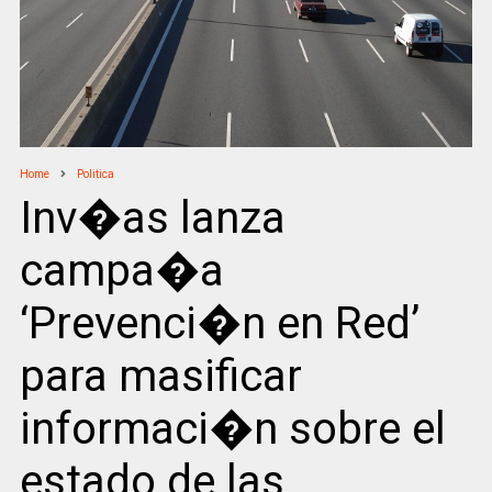
Home
Politica
Inv�as lanza
campa�a
‘Prevenci�n en Red’
para masificar
informaci�n sobre el
estado de las