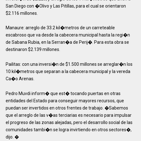
San Diego con �Olivo y Las Pitillas, para el cual se orientaron
$2.116 millones.
Manaure: arreglo de 33.2 kil�metros de un carreteable
escabroso que va desde la cabecera municipal hasta la regi�n
de Sabana Rubia, en la Serran�a de Perij�. Para esta obra se
destinaron $2.139 millones.
Pailitas: con una inversi�n de $1.500 millones se arreglar�n los
10 kil�metros que separan a la cabecera municipal y la vereda
Ca�o Arenas.
Pedro Muvdi inform� que est� tocando puertas en otras
entidades del Estado para conseguir mayores recursos, que
puedan ser invertidos en otros frentes de trabajo. �Sabemos
que el arreglo de las v�as terciarias es necesario para impulsar
el progreso de las zonas alejadas, pero el desarrollo social de las
comunidades tambi�n se logra invirtiendo en otros sectores�,
dijo. �