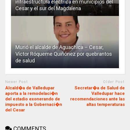
infraestructura eléctrica en municipios del
Cesar y el sur del Magdalena
Murió el alcalde de Aguachica – Cesar,
Víctor Róqueme Quiñónez por quebrantos
de salud
Newer Post
Older Post
Alcald�a de Valledupar
Secretar�a de Salud de
aporta a la remodelaci�n
Valledupar hace
del estadio exonerando de
recomendaciones ante las
impuesto a la Gobernaci�n
altas temperaturas
del Cesar
COMMENTS