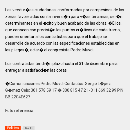
Las veedur�as ciudadanas, conformadas por campesinos de las
zonas favorecidas con la inversi�n para v�as terciarias, ser�n
determinantes en el �xito y buen acabado de las obras. �Ellos,
que conocen con precisi�n los puntos cr�ticos de cada tramo,
pueden orientar a los contratistas para que el trabajo se
desarrolle de acuerdo con las especificaciones establecidas en
los pliegos�, aclar� el congresista Pedro Muvdi.
Los contratistas tendr�n plazo hasta el 31 de diciembre para
entregar a satisfacci�n las obras.
�C
omunicaciones Pedro Muvdi Contactos: Sergio L�pez
G�mez Cels: 301 578 59 17 � 300 815 47 21 -311 669 32 99 PIN
BB 22C4E627
Foto referencia
Politica
14210