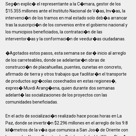
Seg�n explic� el representante a la C�mara, gestor de los
$15.355 millones ante el Instituto Nacional de V�as, Inv�as, la
intervenci�n de los tramos en mal estado solo deb�a arrancar
tras la suscripci�n de los convenios entre el gobierno nacional y
los municipios beneficiados, la contrataci�n de las
interventor�as y la conformaci�n de veedur�as ciudadanas.
�Agotados estos pasos, esta semana se dar� inicio al arreglo
de los carreteables, donde se adelantar�n obras de
construcci�n de placahuellas, puentes, cunetas en concreto,
afirmado de tierra y otros trabajos que facilitar�n el transporte
de productos agr�colas cosechados en estas regiones�,
expres� Muvdi Arang�ena, quien durante dos semanas
adelant� las socializaciones de los proyectos con las
comunidades beneficiadas.
En el acto de socializaci�n realizado hace pocas horas en La
Paz, donde se invertir�n $2.296 millones en el arreglo de los 9.8
kil�metros de la v�a que comunica a San Jos� de Oriente con