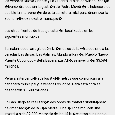
las veredas Nuevo Oriente y La Quiebra, el alcalde Wilson Rinc�n
�lvarez dijo que sin la gesti�n de Pedro Muvdi �no hubiese sido
posible la intervenci�n de esta carretera, vital para dinamizar la
econom�a de nuestro municipio�.
Los otros frentes de trabajo estar�n localizados en los
siguientes municipios:
Tamalameque: arreglo de 26 kil�metros de la v�a que une a las
veredas Las Brisas, Las Palmas, Mundo al Rev�s, Pueblo Nuevo,
Puente Coconuco y Bella Esperanza. All�, se invertir�n $3.584
millones.
Pelaya: intervenci�n de los 8 kil�metros que comunican a la
cabecera municipal y la vereda Los Pinos. Para esta obra se
destinaron $1.500 millones.
En San Diego se realizar�n dos obras de manera simult�nea:
pavimentaci�n de la v�a Media Luna � Tocaimo, con una
inversi�n de $2.220, y arreglo de los 14 kil�metros que unen a