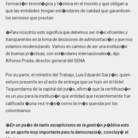
formaci�n tecnol�gica y t�cnica en el mundo y que obligan a
que las entidades tengan est�ndares de calidad que garanticen
los servicios que prestan.
�Para nosotros esto significa que debemos ser m�s eficientes y
transparentes en la toma de decisiones de administraci�n y que nos
estamos modernizando. Vamos en camino de ser una instituci�n
de buenas pr�cticas, con est�ndares internacionales�
, dijo
Alfonso Prada, director general del SENA.
Por su parte, el ministro del Trabajo, Luis Eduardo Garz�n, quien
estuvo presente en el acto de entrega que se hizo en el Hotel
Tequendama de la capital del pa�s, afirm� que la certificaci�n
es un
para la instituci�n que entidad que recientemente fue
plus
calificada �una vez m�s� como la m�s querida por los
colombianos.
�En un pa�s de tanto escepticismo en la gesti�n p�blica esto
es un aporte muy importante para la democracia�
, concluy� el