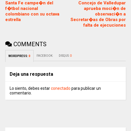
Santa Fe campe�n del
Concejo de Valledupar
f�tbol nacional
aprueba moci�n de
colombiano con su octava
observaci�n a
estrella
Secretar�as de Obras por
falta de ejecuciones
COMMENTS
FACEBOOK:
DISQUS:
0
WORDPRESS:
0
Deja una respuesta
Lo siento, debes estar
conectado
para publicar un
comentario.