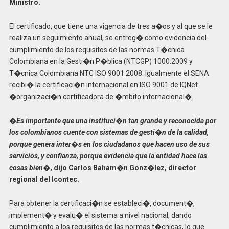
Ministro.
El certificado, que tiene una vigencia de tres a�os y al que se le
realiza un seguimiento anual, se entreg� como evidencia del
cumplimiento de los requisitos de las normas T�cnica
Colombiana en la Gesti�n P�blica (NTCGP) 1000:2009 y
T�cnica Colombiana NTC ISO 9001:2008. Igualmente el SENA
recibi� la certificaci�n internacional en ISO 9001 de IQNet
�organizaci�n certificadora de �mbito internacional�.
�Es importante que una instituci�n tan grande y reconocida por
los colombianos cuente con sistemas de gesti�n de la calidad,
porque genera inter�s en los ciudadanos que hacen uso de sus
servicios, y confianza, porque evidencia que la entidad hace las
cosas bien�
, dijo Carlos Baham�n Gonz�lez, director
regional del Icontec.
Para obtener la certificaci�n se estableci�, document�,
implement� y evalu� el sistema a nivel nacional, dando
cumplimiento a los requisitos de las normas t�cnicas, lo que