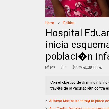
Home
Politica
Hospital Edua
inicia esquema
poblaci�n infa
paul
0
6 mayo, 2013 19:40
Con el objetivo de disminuir la in
trav�s de la vacunaci�n contra el
Alfonso Mattos se tom� la plaza d
Ape Cuello, fortalecido en el cierr