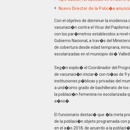
Nuevo Director de la Polic�a anunc
Con el objetivo de disminuir la incidenci
vacunaci�n contra el Virus del Papilom
con los par�metros establecidos a nivel 
Gobierno Nacional, a trav�s del Ministeri
de cobertura desde edad temprana, inmu
escolarizadas en el municipio de� Valled
Seg�n explic� el Coordinador del Progra
de vacunaci�n iniciar� con ni�as de 9 
instituciones p�blicas y privadas del mun
a und�cimo grado de bachillerato de los
la poblaci�n femenina no escolarizada q
a�os�.
El funcionario destac� que �la meta pro
de la poblaci�n objeto programada con p
en el a�o 2018, de acuerdo a la poblaci