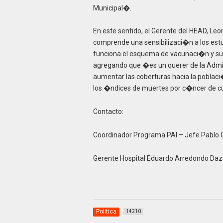
Municipal�.
En este sentido, el Gerente del HEAD, L
comprende una sensibilizaci�n a los est
funciona el esquema de vacunaci�n y sus 
agregando que �es un querer de la Admini
aumentar las coberturas hacia la poblaci�
los �ndices de muertes por c�ncer de cue
Contacto:
Coordinador Programa PAI – Jefe Pablo 
Gerente Hospital Eduardo Arredondo Daz
Politica
14210