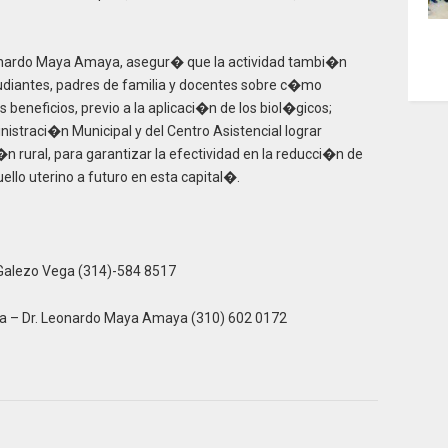
eonardo Maya Amaya, asegur� que la actividad tambi�n
udiantes, padres de familia y docentes sobre c�mo
beneficios, previo a la aplicaci�n de los biol�gicos;
straci�n Municipal y del Centro Asistencial lograr
n rural, para garantizar la efectividad en la reducci�n de
llo uterino a futuro en esta capital�.
Galezo Vega (314)-584 8517
a – Dr. Leonardo Maya Amaya (310) 602 0172