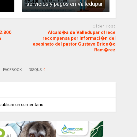
servicios y pagos en Valledupar
Older Post
 2.800
Alcald�a de Valledupar ofrece
a
recompensa por informaci�n del
asesinato del pastor Gustavo Brice�o
Ram�rez
FACEBOOK:
DISQUS:
0
publicar un comentario.