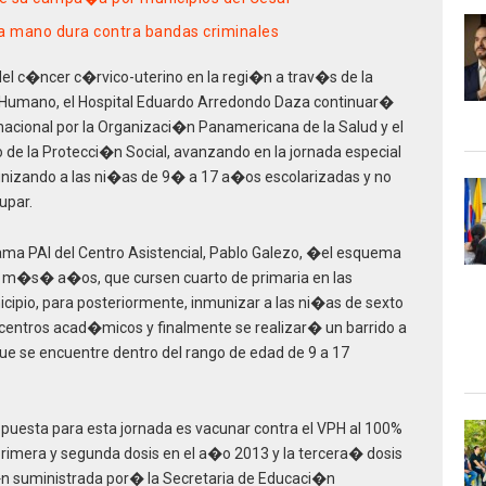
ia mano dura contra bandas criminales
a del c�ncer c�rvico-uterino en la regi�n a trav�s de la
a Humano, el Hospital Eduardo Arredondo Daza continuar�
nacional por la Organizaci�n Panamericana de la Salud y el
o de la Protecci�n Social, avanzando en la jornada especial
nizando a las ni�as de 9� a 17 a�os escolarizadas y no
upar.
ma PAI del Centro Asistencial, Pablo Galezo, �el esquema
y m�s� a�os, que cursen cuarto de primaria en las
icipio, para posteriormente, inmunizar a las ni�as de sexto
 centros acad�micos y finalmente se realizar� un barrido a
ue se encuentre dentro del rango de edad de 9 a 17
puesta para esta jornada es vacunar contra el VPH al 100%
rimera y segunda dosis en el a�o 2013 y la tercera� dosis
�n suministrada por� la Secretaria de Educaci�n