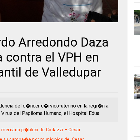
rdo Arredondo Daza
 contra el VPH en
ntil de Valledupar
cidencia del c�ncer c�rvico-uterino en la regi�n a
 Virus del Papiloma Humano, el Hospital Edua
e mercado p�blico de Codazzi – Cesar
e de su campa�a por municipios del Cesar