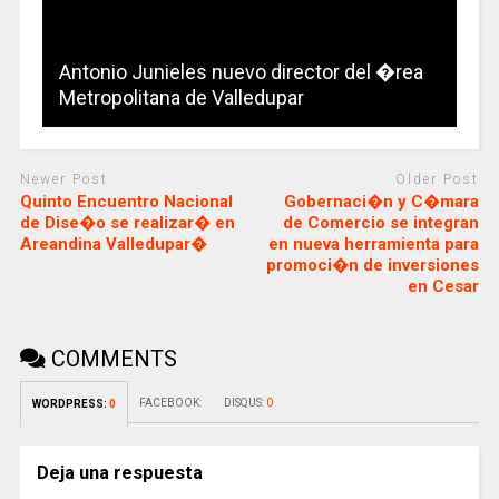
Antonio Junieles nuevo director del �rea
Metropolitana de Valledupar
Newer Post
Older Post
Quinto Encuentro Nacional
Gobernaci�n y C�mara
de Dise�o se realizar� en
de Comercio se integran
Areandina Valledupar�
en nueva herramienta para
promoci�n de inversiones
en Cesar
COMMENTS
FACEBOOK:
DISQUS:
0
WORDPRESS:
0
Deja una respuesta