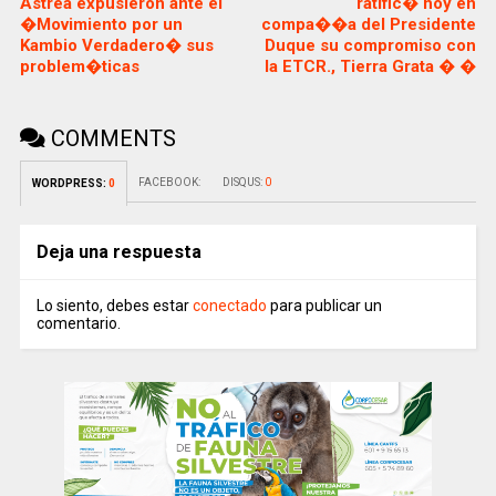
Astrea expusieron ante el
ratific� hoy en
�Movimiento por un
compa��a del Presidente
Kambio Verdadero� sus
Duque su compromiso con
problem�ticas
la ETCR., Tierra Grata � �
COMMENTS
FACEBOOK:
DISQUS:
0
WORDPRESS:
0
Deja una respuesta
Lo siento, debes estar
conectado
para publicar un
comentario.