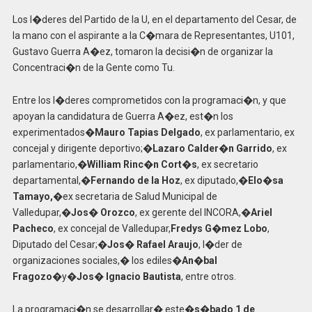
Los l�deres del Partido de la U, en el departamento del Cesar, de
la mano con el aspirante a la C�mara de Representantes, U101,
Gustavo Guerra A�ez, tomaron la decisi�n de organizar la
Concentraci�n de la Gente como Tu.
Entre los l�deres comprometidos con la programaci�n, y que
apoyan la candidatura de Guerra A�ez, est�n los
experimentados�
Mauro Tapias Delgado
, ex parlamentario, ex
concejal y dirigente deportivo;�
Lazaro Calder�n Garrido
, ex
parlamentario,�
William Rinc�n Cort�s
, ex secretario
departamental,�
Fernando de la Hoz
, ex diputado,�
Elo�sa
Tamayo,�
ex secretaria de Salud Municipal de
Valledupar,�
Jos� Orozco
, ex gerente del INCORA,�
Ariel
Pacheco
, ex concejal de Valledupar,
Fredys G�mez Lobo
,
Diputado del Cesar;�
Jos� Rafael Araujo
, l�der de
organizaciones sociales,� los ediles�
An�bal
Fragozo
�y�
Jos� Ignacio Bautista
, entre otros.
La programaci�n se desarrollar� este�
s�bado 1 de