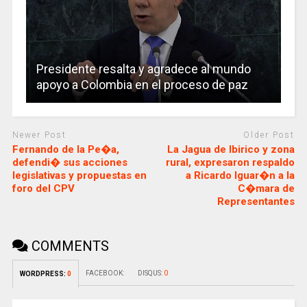
Presidente resalta y agradece al mundo
apoyo a Colombia en el proceso de paz
Newer Post
Older Post
Fernando de la Pe�a,
La Jagua de Ibirico y zona
defendi� sus acciones
rural, expresaron respaldo
legislativas y propuestas en
a Ricardo Iguar�n a la
foro del CPV
C�mara de
Representantes
COMMENTS
FACEBOOK:
DISQUS:
0
WORDPRESS:
0