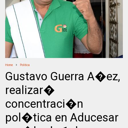
Home
Politica
Gustavo Guerra A�ez,
realizar�
concentraci�n
pol�tica en Aducesar