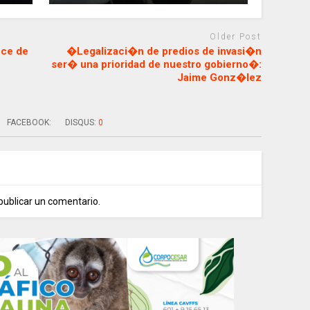
Older Post
nce de
�Legalizaci�n de predios de invasi�n
ser� una prioridad de nuestro gobierno�:
Jaime Gonz�lez
FACEBOOK:
DISQUS:
0
publicar un comentario.