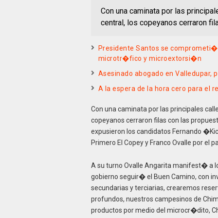
Con una caminata por las principal
central, los copeyanos cerraron fi
Presidente Santos se comprometi� c
microtr�fico y microextorsi�n
Asesinado abogado en Valledupar, p
A la espera de la hora cero para el r
Con una caminata por las principales calle
copeyanos cerraron filas con las propuest
expusieron los candidatos Fernando �Ki
Primero El Copey y Franco Ovalle por el pa
A su turno Ovalle Angarita manifest� a l
gobierno seguir� el Buen Camino, con i
secundarias y terciarias, crearemos rese
profundos, nuestros campesinos de Chi
productos por medio del microcr�dito, Ch