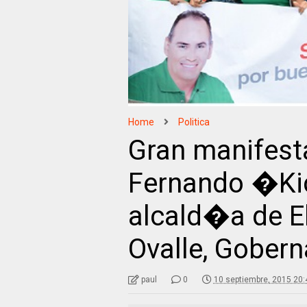
Home
Politica
Gran manifest
Fernando �Ki
alcald�a de E
Ovalle, Gober
paul
0
10 septiembre, 2015 20: