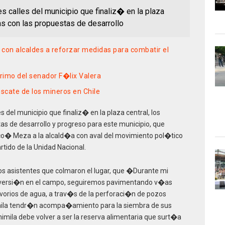
es calles del municipio que finaliz� en la plaza
las con las propuestas de desarrollo
on alcaldes a reforzar medidas para combatir el
rimo del senador F�lix Valera
escate de los mineros en Chile
s del municipio que finaliz� en la plaza central, los
as de desarrollo y progreso para este municipio, que
co� Meza a la alcald�a con aval del movimiento pol�tico
rtido de la Unidad Nacional.
os asistentes que colmaron el lugar, que �Durante mi
nversi�n en el campo, seguiremos pavimentando v�as
rvorios de agua, a trav�s de la perforaci�n de pozos
mila tendr�n acompa�amiento para la siembra de sus
imila debe volver a ser la reserva alimentaria que surt�a