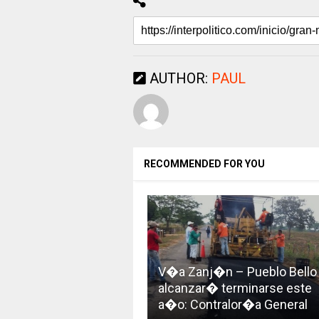
AUTHOR:
PAUL
RECOMMENDED FOR YOU
V�a Zanj�n – Pueblo Bello
alcanzar� terminarse este
a�o: Contralor�a General