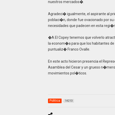
nuestros mercados�.
Agradeci� igualmente, el aspirante al pr
poblaci�n, donde fue ovacionado por su c
necesidades que padecen en esta regi�n 
�A El Copey tenemos que volverlo atract
la econom�a para que los habitantes de 
puntualiz� Franco Ovalle.
En este acto hicieron presencia el Repr
Asamblea del Cesar y un grueso n�mero d
movimientos pol�ticos.
Politica
14213