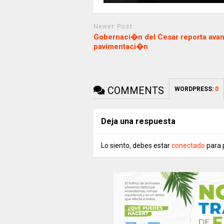
Newer Post
Gobernaci�n del Cesar reporta ava
pavimentaci�n
COMMENTS
WORDPRESS:
0
Deja una respuesta
Lo siento, debes estar
conectado
para 