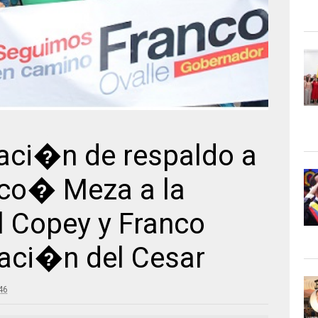
aci�n de respaldo a
co� Meza a la
l Copey y Franco
naci�n del Cesar
46